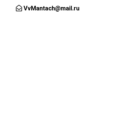
VvMantach@mail.ru
Заказать обратный звонок
ал
Аренда зала
Контакты ▼