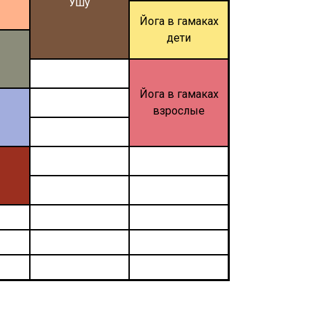
Ушу
Йога в гамаках
дети
Йога в гамаках
взрослые