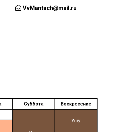
VvMantach@mail.ru
Заказать обратный звонок
ал
Аренда зала
Контакты ▼
а
Суббота
Воскресение
Ушу