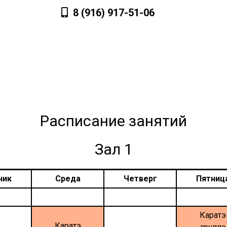
8 (916) 917-51-06
Лагерь
Расписание
Фотогалерея
З
Расписание занятий
Зал 1
ник
Среда
Четверг
Пятниц
Каратэ
Каратэ