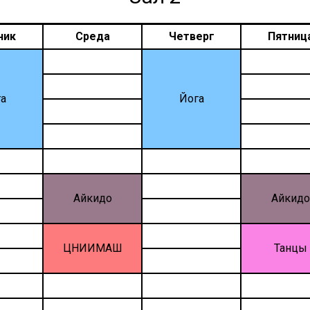
ник
Среда
Четверг
Пятниц
а
Йога
Айкидо
Айкидо
ЦНИИМАШ
Танцы