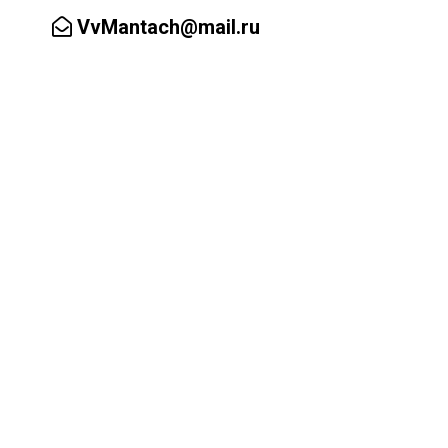
VvMantach@mail.ru
Заказать обратный звонок
ал
Аренда зала
Контакты ▼