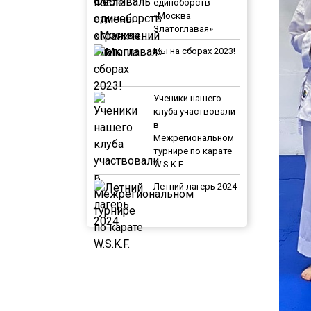
единоборств
«Москва
Златоглавая»
Мы на сборах 2023!
Ученики нашего
клуба участвовали
в
Межрегиональном
турнире по карате
W.S.K.F.
Летний лагерь 2024