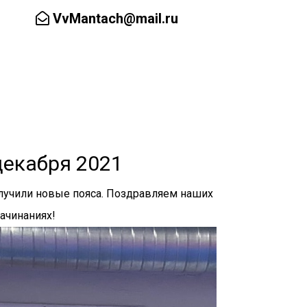
VvMantach@mail.ru
Заказать обратный звонок
ал
Аренда зала
Контакты ▼
декабря 2021
олучили новые пояса. Поздравляем наших
ачинаниях!