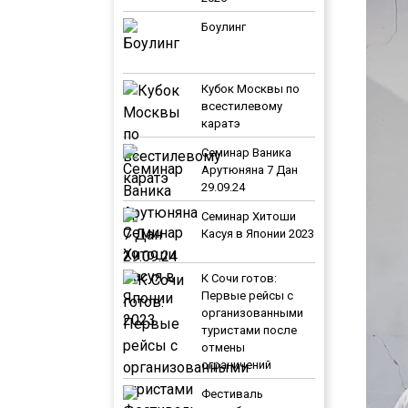
Боулинг
Кубок Москвы по
всестилевому
каратэ
Семинар Ваника
Арутюняна 7 Дан
29.09.24
Семинар Хитоши
Касуя в Японии 2023
К Сочи готов:
Первые рейсы с
организованными
туристами после
отмены
ограничений
Фестиваль